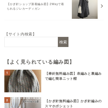
【かぎ針ショップ新着編み図】2Wayで着
られるジレカーディガン
【サイト内検索】
検索
【よく見られている編み図】
1
【棒針無料編み図】表編みと裏編み
で編む簡単ニット帽
2
【かぎ針無料編み図】かぎ針編みの
スマホポシェット