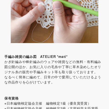
手編み雑貨の編み図 ATELIER *mati*
かぎ針編みや棒針編みのウェアや雑貨などの無料・有料編み
図公開のほか、お気に入りの毛糸や丁寧に草木染めしたオリ
ジナル糸の販売や手編みキット等も取り扱っております。
なるべく簡単に編めて、日常の中で愛用していただけるよう
な作品作りを心がけています。
保有資格
※日本編物検定協会主催 編物検定1級（優良賞受賞）
※日本編物検定協会主催 編物検定2級（文部科学大臣賞受