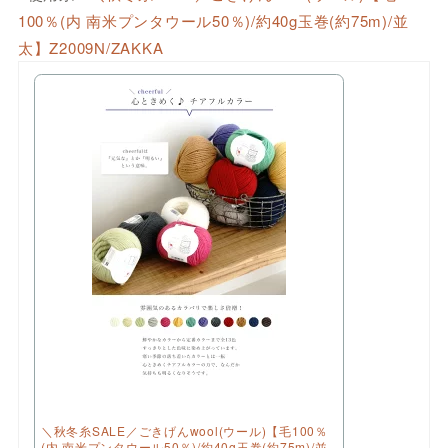
100％(内 南米プンタウール50％)/約40g玉巻(約75m)/並
太】Z2009N/ZAKKA
＼秋冬糸SALE／ごきげんwool(ウール)【毛100％
(内 南米プンタウール50％)/約40g玉巻(約75m)/並