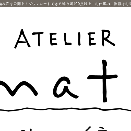
編み図を公開中！ダウンロードできる編み図400点以上！お仕事のご依頼はお