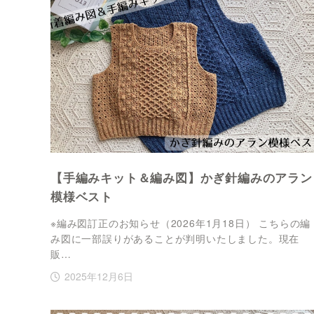
【手編みキット＆編み図】かぎ針編みのアラン
模様ベスト
※編み図訂正のお知らせ（2026年1月18日） こちらの編
み図に一部誤りがあることが判明いたしました。現在
販…
2025年12月6日