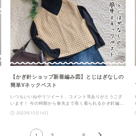
【かぎ針ショップ新着編み図】とじはぎなしの
簡単Vネックベスト
いつもいいねやリツイート、コメント等ありがとうござ
います！ 今の時期から春先まで長く着られるかぎ針編…
2023年10月14日
1
2
…
5