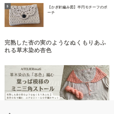
5
【かぎ針編み図】半円モチーフのポ
ーチ
完熟した杏の実のようなぬくもりあふ
れる草木染め杏色