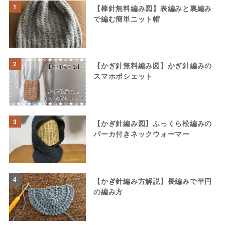
1
【棒針無料編み図】表編みと裏編み
で編む簡単ニット帽
2
【かぎ針無料編み図】かぎ針編みの
スマホポシェット
3
【かぎ針編み図】ふっくら松編みの
パーカ付きネックウォーマー
4
【かぎ針編み方解説】長編みで半円
の編み方