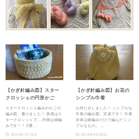
【かぎ針編み図】スター
【かぎ針編み図】お花の
クロッシェの円形かご
シンプル巾着
スタークロッシェ編みのかごの
お待たせしました！ シンプルな
編み図、書けました！ 表側はス
巾着の編み図、完成です！ 巾着
タークロッシェで… 内側は細編
自体は細編みだけで編んだシン
みです＾＾ 2重…
プルなもの。 …
2014年7月16日
2014年6月30日