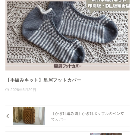
【手編みキット】星屑フットカバー
2026年6月20日
【かぎ針編み図】かぎ針ボッブルのペン立
てカバー