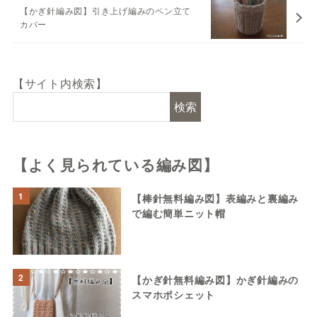
【かぎ針編み図】引き上げ編みのペン立て
カバー
【サイト内検索】
検索
【よく見られている編み図】
1
【棒針無料編み図】表編みと裏編み
で編む簡単ニット帽
2
【かぎ針無料編み図】かぎ針編みの
スマホポシェット