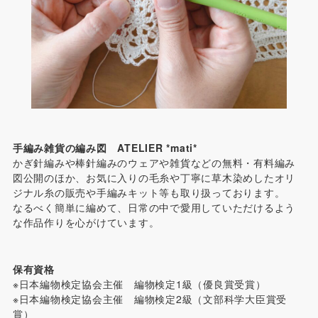
手編み雑貨の編み図 ATELIER *mati*
かぎ針編みや棒針編みのウェアや雑貨などの無料・有料編み
図公開のほか、お気に入りの毛糸や丁寧に草木染めしたオリ
ジナル糸の販売や手編みキット等も取り扱っております。
なるべく簡単に編めて、日常の中で愛用していただけるよう
な作品作りを心がけています。
保有資格
※日本編物検定協会主催 編物検定1級（優良賞受賞）
※日本編物検定協会主催 編物検定2級（文部科学大臣賞受
賞）