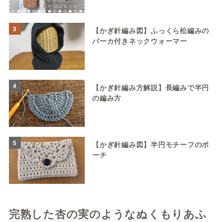
3
【かぎ針編み図】ふっくら松編みの
パーカ付きネックウォーマー
4
【かぎ針編み方解説】長編みで半円
の編み方
5
【かぎ針編み図】半円モチーフのポ
ーチ
完熟した杏の実のようなぬくもりあふ