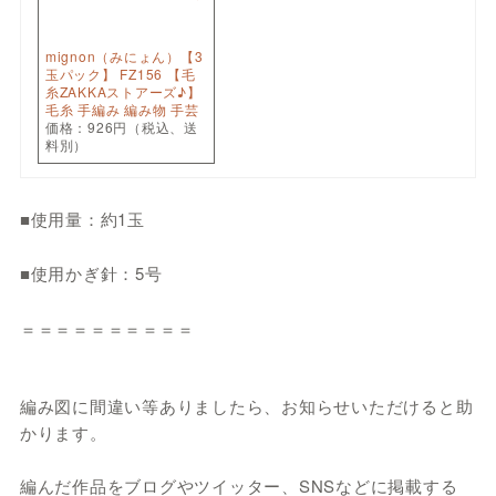
mignon（みにょん）【3
玉パック】 FZ156 【毛
糸ZAKKAストアーズ♪】
毛糸 手編み 編み物 手芸
価格：926円（税込、送
料別）
■使用量：約1玉
■使用かぎ針：5号
＝＝＝＝＝＝＝＝＝＝
編み図に間違い等ありましたら、お知らせいただけると助
かります。
編んだ作品をブログやツイッター、SNSなどに掲載する