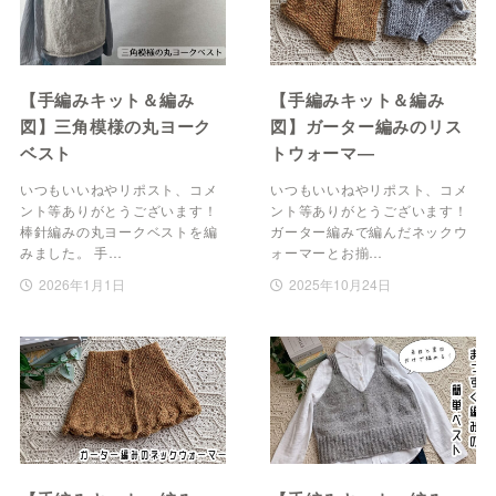
【手編みキット＆編み
【手編みキット＆編み
図】三角模様の丸ヨーク
図】ガーター編みのリス
ベスト
トウォーマ―
いつもいいねやリポスト、コメ
いつもいいねやリポスト、コメ
ント等ありがとうございます！
ント等ありがとうございます！
棒針編みの丸ヨークベストを編
ガーター編みで編んだネックウ
みました。 手…
ォーマーとお揃…
2026年1月1日
2025年10月24日