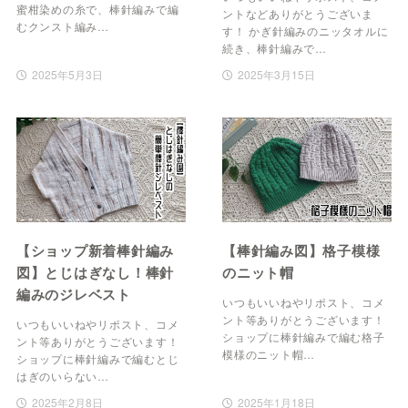
蜜柑染めの糸で、棒針編みで編
ントなどありがとうございま
むクンスト編み…
す！ かぎ針編みのニッタオルに
続き、棒針編みで…
2025年5月3日
2025年3月15日
【ショップ新着棒針編み
【棒針編み図】格子模様
図】とじはぎなし！棒針
のニット帽
編みのジレベスト
いつもいいねやリポスト、コメ
ント等ありがとうございます！
いつもいいねやリポスト、コメ
ショップに棒針編みで編む格子
ント等ありがとうございます！
模様のニット帽…
ショップに棒針編みで編むとじ
はぎのいらない…
2025年2月8日
2025年1月18日