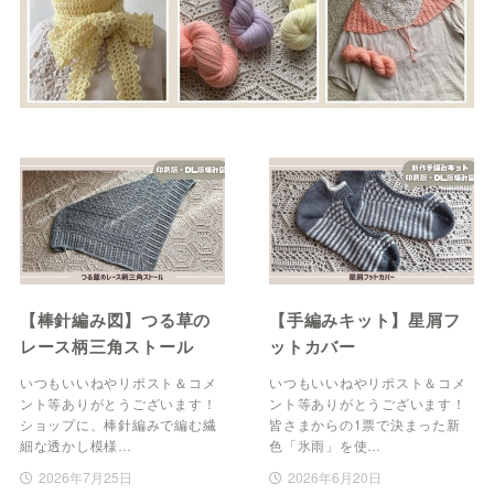
【棒針編み図】つる草の
【手編みキット】星屑フ
レース柄三角ストール
ットカバー
いつもいいねやリポスト＆コメ
いつもいいねやリポスト＆コメ
ント等ありがとうございます！
ント等ありがとうございます！
ショップに、棒針編みで編む繊
皆さまからの1票で決まった新
細な透かし模様…
色「氷雨」を使…
2026年7月25日
2026年6月20日