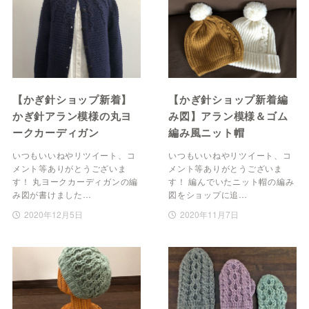
【かぎ針ショップ新着】
【かぎ針ショップ新着編
かぎ針アラン模様の丸ヨ
み図】アラン模様＆ゴム
ークカーディガン
編み風ニット帽
いつもいいねやリツイート、コ
いつもいいねやリツイート、コ
メント等ありがとうございま
メント等ありがとうございま
す！ 丸ヨークカーディガンの編
す！ 編んでいたニット帽の編み
み図が書けました…
図をショップに追…
2020年12月5日
2020年11月7日