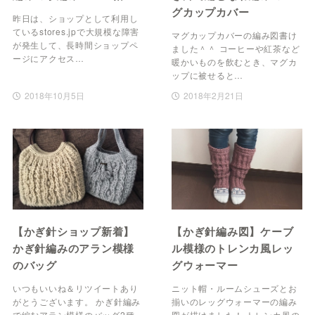
グカップカバー
昨日は、ショップとして利用し
ているstores.jpで大規模な障害
マグカップカバーの編み図書け
が発生して、長時間ショップペ
ました＾＾ コーヒーや紅茶など
ージにアクセス…
暖かいものを飲むとき、マグカ
ップに被せると…
2018年10月5日
2018年2月21日
【かぎ針ショップ新着】
【かぎ針編み図】ケーブ
かぎ針編みのアラン模様
ル模様のトレンカ風レッ
のバッグ
グウォーマー
いつもいいね＆リツイートあり
ニット帽・ルームシューズとお
がとうございます。 かぎ針編み
揃いのレッグウォーマーの編み
で編むアラン模様のバッグ2種
図が描けました！ トレンカ風の