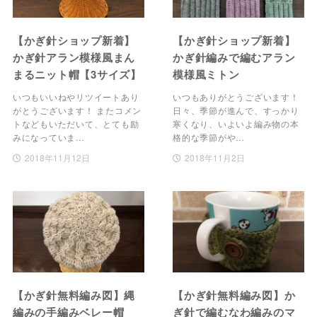
【かぎ針ショップ新着】
【かぎ針ショップ新着】
かぎ針アラン模様風まん
かぎ針編みで編むアラン
まるニット帽【3サイズ】
模様風ミトン
いつもいいねやリツイートあり
いつもありがとうございます！
がとうございます！ またコメン
日々、季節が進んで、すっかり
トなどもいただいて、とても励
寒くなり、いよいよ編み物の本
みになっていま…
格的な季節がや…
2018年11月12日
2018年11月2日
【かぎ針無料編み図】縄
【かぎ針無料編み図】か
編みの手編みベレー帽
ぎ針で編むなわ編みのマ