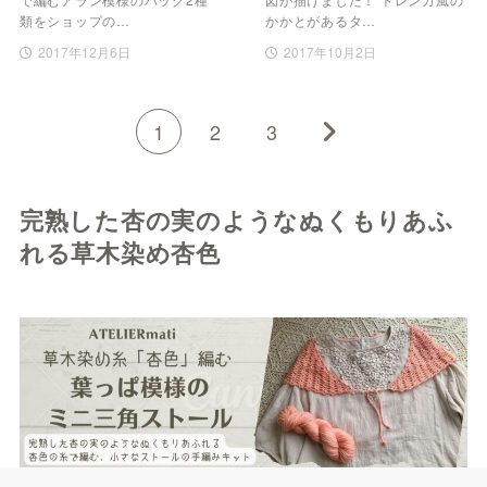
類をショップの…
かかとがあるタ…
2017年12月6日
2017年10月2日
1
2
3
完熟した杏の実のようなぬくもりあふ
れる草木染め杏色