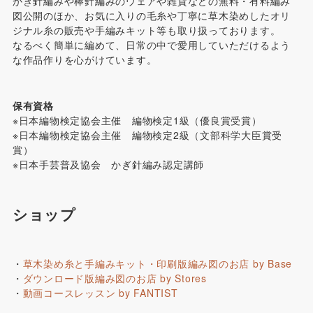
かぎ針編みや棒針編みのウェアや雑貨などの無料・有料編み
図公開のほか、お気に入りの毛糸や丁寧に草木染めしたオリ
ジナル糸の販売や手編みキット等も取り扱っております。
なるべく簡単に編めて、日常の中で愛用していただけるよう
な作品作りを心がけています。
保有資格
※日本編物検定協会主催 編物検定1級（優良賞受賞）
※日本編物検定協会主催 編物検定2級（文部科学大臣賞受
賞）
※日本手芸普及協会 かぎ針編み認定講師
ショップ
・
草木染め糸と手編みキット・印刷版編み図のお店 by Base
・
ダウンロード版編み図のお店 by Stores
・
動画コースレッスン by FANTIST