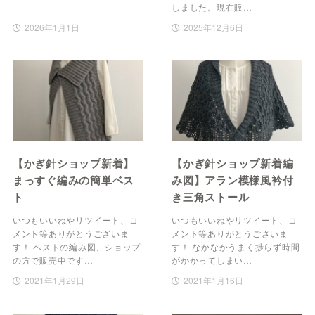
しました。現在販…
2026年1月1日
2025年12月6日
【かぎ針ショップ新着】
【かぎ針ショップ新着編
まっすぐ編みの簡単ベス
み図】アラン模様風衿付
ト
き三角ストール
いつもいいねやリツイート、コ
いつもいいねやリツイート、コ
メント等ありがとうございま
メント等ありがとうございま
す！ ベストの編み図、ショップ
す！ なかなかうまく捗らず時間
の方で販売中です…
がかかってしまい…
2021年1月29日
2021年1月16日