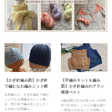
【かぎ針編み図】かぎ針
【手編みキット＆編み
で編むなわ編みニット帽
図】かぎ針編みのアラン
模様ベスト
以前編んだ、かぎ針編みで編む
シンプルな縄編みのニット帽
※編み図訂正のお知らせ（2026
を、別の糸で編み直しました！
年1月18日） こちらの編み図に
ちなみに以前編ん…
一部誤りがあることが判明いた