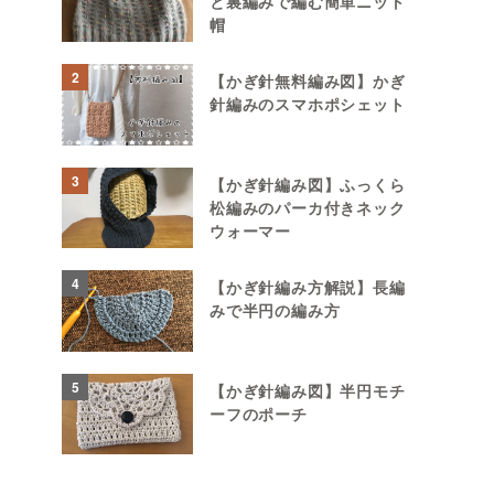
と裏編みで編む簡単ニット
帽
2
【かぎ針無料編み図】かぎ
針編みのスマホポシェット
3
【かぎ針編み図】ふっくら
松編みのパーカ付きネック
ウォーマー
4
【かぎ針編み方解説】長編
みで半円の編み方
5
【かぎ針編み図】半円モチ
ーフのポーチ