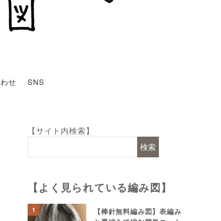
合わせ
SNS
【サイト内検索】
検索
【よく見られている編み図】
1
【棒針無料編み図】表編み