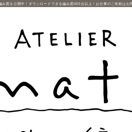
編み図を公開中！ダウンロードできる編み図400点以上！お仕事のご依頼はお