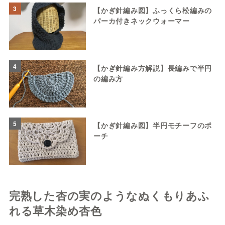
3
【かぎ針編み図】ふっくら松編みの
パーカ付きネックウォーマー
4
【かぎ針編み方解説】長編みで半円
の編み方
5
【かぎ針編み図】半円モチーフのポ
ーチ
完熟した杏の実のようなぬくもりあふ
れる草木染め杏色