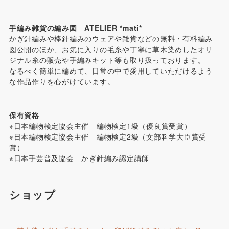
手編み雑貨の編み図 ATELIER *mati*
かぎ針編みや棒針編みのウェアや雑貨などの無料・有料編み
図公開のほか、お気に入りの毛糸や丁寧に草木染めしたオリ
ジナル糸の販売や手編みキット等も取り扱っております。
なるべく簡単に編めて、日常の中で愛用していただけるよう
な作品作りを心がけています。
保有資格
※日本編物検定協会主催 編物検定1級（優良賞受賞）
※日本編物検定協会主催 編物検定2級（文部科学大臣賞受
賞）
※日本手芸普及協会 かぎ針編み認定講師
ショップ