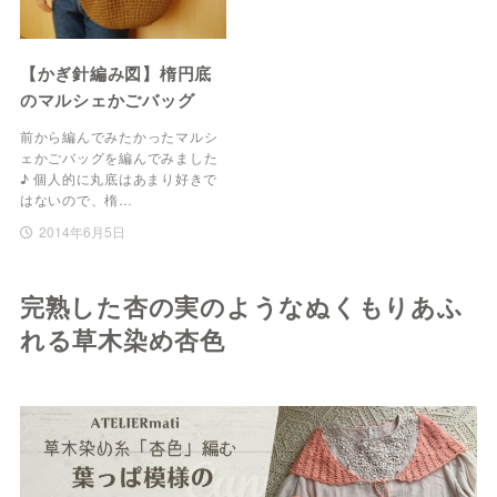
【かぎ針編み図】楕円底
のマルシェかごバッグ
前から編んでみたかったマルシ
ェかごバッグを編んでみました
♪ 個人的に丸底はあまり好きで
はないので、楕…
2014年6月5日
完熟した杏の実のようなぬくもりあふ
れる草木染め杏色