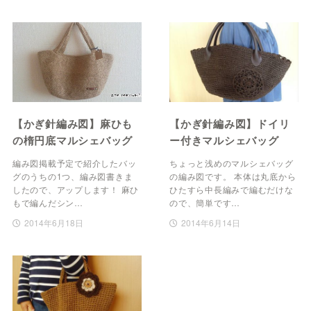
【かぎ針編み図】麻ひも
【かぎ針編み図】ドイリ
の楕円底マルシェバッグ
ー付きマルシェバッグ
編み図掲載予定で紹介したバッ
ちょっと浅めのマルシェバッグ
グのうちの1つ、編み図書きま
の編み図です。 本体は丸底から
したので、アップします！ 麻ひ
ひたすら中長編みで編むだけな
もで編んだシン…
ので、簡単です…
2014年6月18日
2014年6月14日