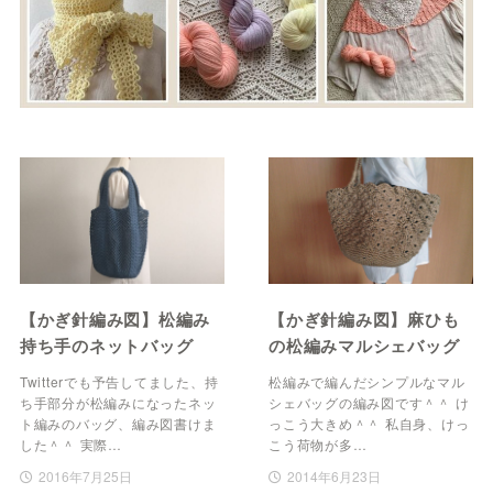
【かぎ針編み図】松編み
【かぎ針編み図】麻ひも
持ち手のネットバッグ
の松編みマルシェバッグ
Twitterでも予告してました、持
松編みで編んだシンプルなマル
ち手部分が松編みになったネッ
シェバッグの編み図です＾＾ け
ト編みのバッグ、編み図書けま
っこう大きめ＾＾ 私自身、けっ
した＾＾ 実際…
こう荷物が多…
2016年7月25日
2014年6月23日