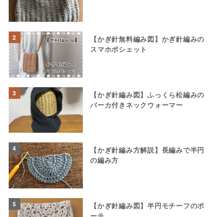
2
【かぎ針無料編み図】かぎ針編みの
スマホポシェット
3
【かぎ針編み図】ふっくら松編みの
パーカ付きネックウォーマー
4
【かぎ針編み方解説】長編みで半円
の編み方
5
【かぎ針編み図】半円モチーフのポ
ーチ