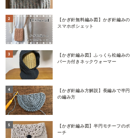
2
【かぎ針無料編み図】かぎ針編みの
スマホポシェット
3
【かぎ針編み図】ふっくら松編みの
パーカ付きネックウォーマー
4
【かぎ針編み方解説】長編みで半円
の編み方
5
【かぎ針編み図】半円モチーフのポ
ーチ