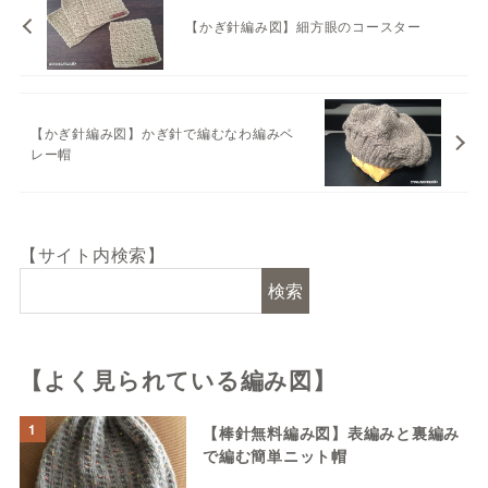
【かぎ針編み図】細方眼のコースター
【かぎ針編み図】かぎ針で編むなわ編みベ
レー帽
【サイト内検索】
検索
【よく見られている編み図】
1
【棒針無料編み図】表編みと裏編み
で編む簡単ニット帽