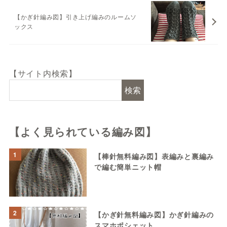
【かぎ針編み図】引き上げ編みのルームソ
ックス
【サイト内検索】
検索
【よく見られている編み図】
1
【棒針無料編み図】表編みと裏編み
で編む簡単ニット帽
2
【かぎ針無料編み図】かぎ針編みの
スマホポシェット