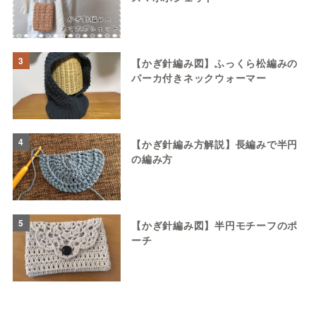
3
【かぎ針編み図】ふっくら松編みの
パーカ付きネックウォーマー
4
【かぎ針編み方解説】長編みで半円
の編み方
5
【かぎ針編み図】半円モチーフのポ
ーチ