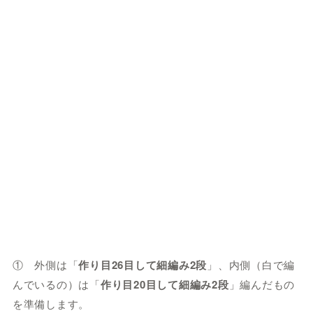
① 外側は「
作り目
26
目して細編み2
段
」、内側（白で編
んでいるの）は「
作り目
20
目して細編み2
段
」編んだもの
を準備します。