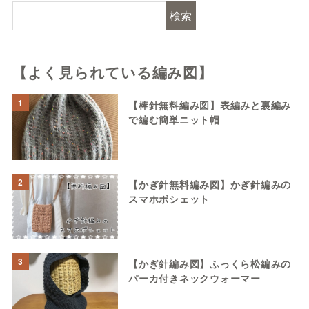
検索
【よく見られている編み図】
1
【棒針無料編み図】表編みと裏編み
で編む簡単ニット帽
2
【かぎ針無料編み図】かぎ針編みの
スマホポシェット
3
【かぎ針編み図】ふっくら松編みの
パーカ付きネックウォーマー