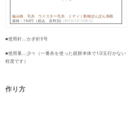
編み物 毛糸 ウイスター毛糸 ミディ｜動物ぽんぽん掲載
価格：194円（税込、送料別)
(2016/12/12時点)
■使用針…かぎ針5号
■使用量…少々（一番糸を使った鏡餅本体で1/2玉行かない
程度です）
作り方