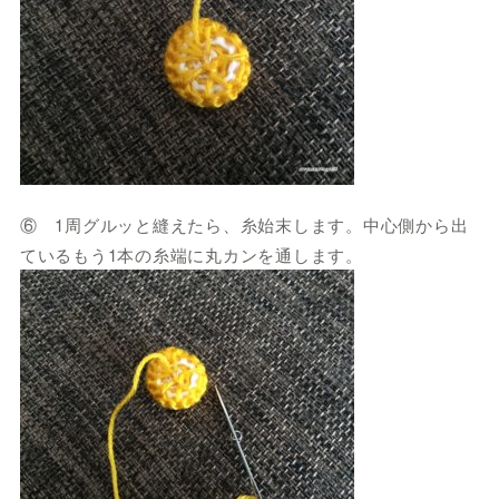
⑥ 1周グルッと縫えたら、糸始末します。中心側から出
ているもう1本の糸端に丸カンを通します。