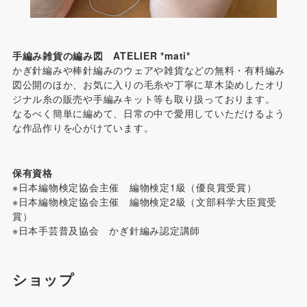
手編み雑貨の編み図 ATELIER *mati*
かぎ針編みや棒針編みのウェアや雑貨などの無料・有料編み
図公開のほか、お気に入りの毛糸や丁寧に草木染めしたオリ
ジナル糸の販売や手編みキット等も取り扱っております。
なるべく簡単に編めて、日常の中で愛用していただけるよう
な作品作りを心がけています。
保有資格
※日本編物検定協会主催 編物検定1級（優良賞受賞）
※日本編物検定協会主催 編物検定2級（文部科学大臣賞受
賞）
※日本手芸普及協会 かぎ針編み認定講師
ショップ