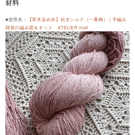
材料
■使用糸：
【草木染め糸】紡ぎシルク（一重梅） | 手編み
雑貨の編み図＆キット ATELIER mati