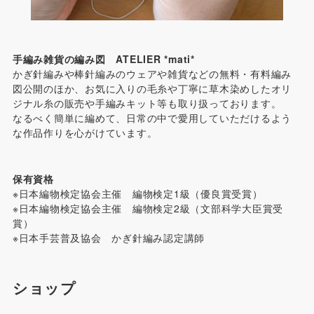
手編み雑貨の編み図 ATELIER *mati*
かぎ針編みや棒針編みのウェアや雑貨などの無料・有料編み
図公開のほか、お気に入りの毛糸や丁寧に草木染めしたオリ
ジナル糸の販売や手編みキット等も取り扱っております。
なるべく簡単に編めて、日常の中で愛用していただけるよう
な作品作りを心がけています。
保有資格
※日本編物検定協会主催 編物検定1級（優良賞受賞）
※日本編物検定協会主催 編物検定2級（文部科学大臣賞受
賞）
※日本手芸普及協会 かぎ針編み認定講師
ショップ