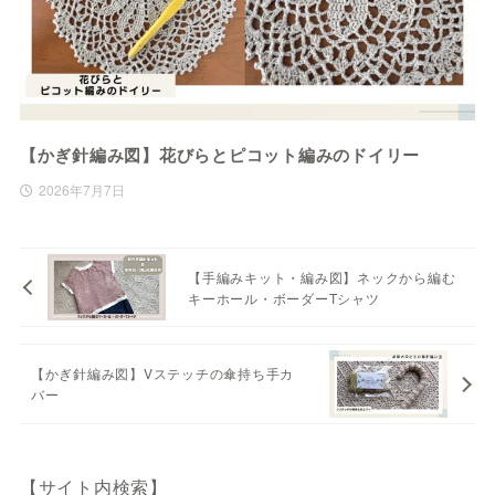
【かぎ針編み図】花びらとピコット編みのドイリー
2026年7月7日
【手編みキット・編み図】ネックから編む
キーホール・ボーダーTシャツ
【かぎ針編み図】Vステッチの傘持ち手カ
バー
【サイト内検索】