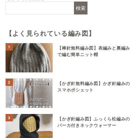
検索
【よく見られている編み図】
1
【棒針無料編み図】表編みと裏編み
で編む簡単ニット帽
2
【かぎ針無料編み図】かぎ針編みの
スマホポシェット
3
【かぎ針編み図】ふっくら松編みの
パーカ付きネックウォーマー