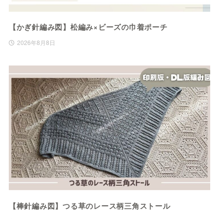
【かぎ針編み図】松編み×ビーズの巾着ポーチ
2026年8月8日
【棒針編み図】つる草のレース柄三角ストール