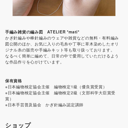
手編み雑貨の編み図 ATELIER *mati*
かぎ針編みや棒針編みのウェアや雑貨などの無料・有料編み
図公開のほか、お気に入りの毛糸や丁寧に草木染めしたオリ
ジナル糸の販売や手編みキット等も取り扱っております。
なるべく簡単に編めて、日常の中で愛用していただけるよう
な作品作りを心がけています。
保有資格
※日本編物検定協会主催 編物検定1級（優良賞受賞）
※日本編物検定協会主催 編物検定2級（文部科学大臣賞受
賞）
※日本手芸普及協会 かぎ針編み認定講師
ショップ