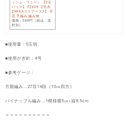
ッシュ・ラミー） 【3玉
パック】 FZ409 【毛糸
ZAKKAストアーズ♪】 手
芸 手編み 編み物
価格：596円（税込、送
料別）
■使用量：5玉弱
■使用かぎ針：4号
■参考ゲージ：
方眼編み…27目14段（10㎝四方）
パイナップル編み…1模様横5㎝×縦8.5cm
＝＝＝＝＝＝＝＝＝＝