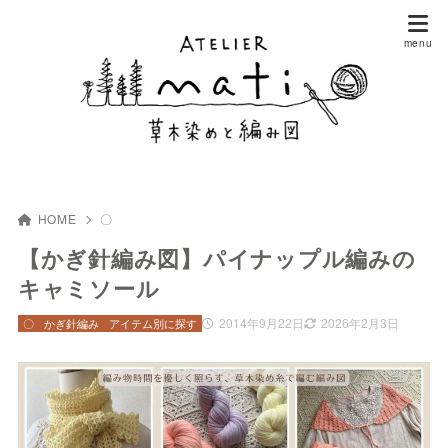
HOME
〇
【かぎ針編み図】パイナップル編みの
キャミソール
2014年9月22日
2026年2月3日
〇
かぎ針編み
アイテム別に探す