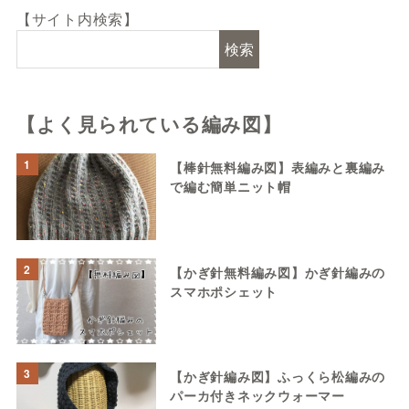
【サイト内検索】
検索
【よく見られている編み図】
1
【棒針無料編み図】表編みと裏編み
で編む簡単ニット帽
2
【かぎ針無料編み図】かぎ針編みの
スマホポシェット
3
【かぎ針編み図】ふっくら松編みの
パーカ付きネックウォーマー