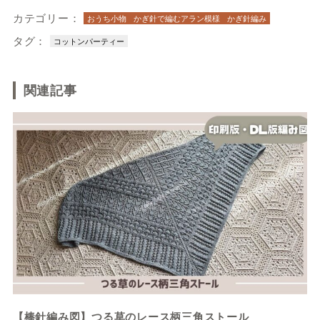
カテゴリー：
おうち小物
かぎ針で編むアラン模様
かぎ針編み
タグ：
コットンパーティー
関連記事
【棒針編み図】つる草のレース柄三角ストール