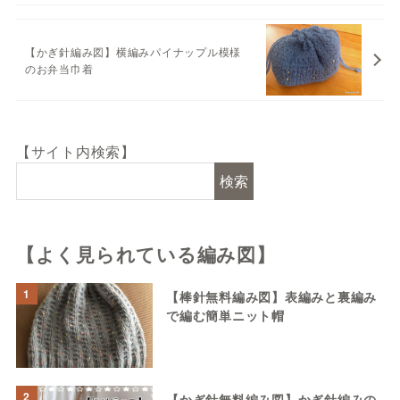
【かぎ針編み図】横編みパイナップル模様
のお弁当巾着
【サイト内検索】
検索
【よく見られている編み図】
1
【棒針無料編み図】表編みと裏編み
で編む簡単ニット帽
2
【かぎ針無料編み図】かぎ針編みの