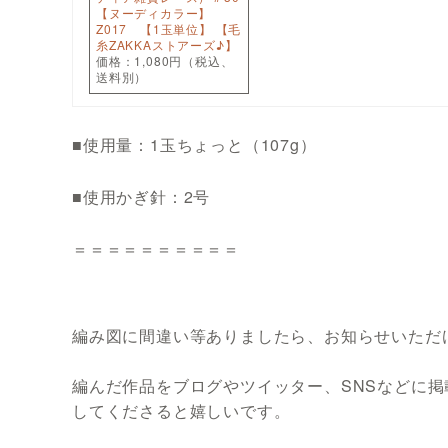
【ヌーディカラー】
Z017 【1玉単位】 【毛
糸ZAKKAストアーズ♪】
価格：1,080円（税込、
送料別）
■使用量：1玉ちょっと（107g）
■使用かぎ針：2号
＝＝＝＝＝＝＝＝＝＝
編み図に間違い等ありましたら、お知らせいただ
編んだ作品をブログやツイッター、SNSなどに掲載
してくださると嬉しいです。