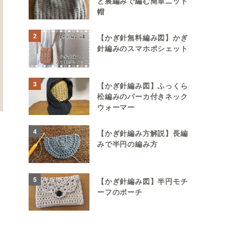
と裏編みで編む簡単ニット
帽
2
【かぎ針無料編み図】かぎ
針編みのスマホポシェット
3
【かぎ針編み図】ふっくら
松編みのパーカ付きネック
ウォーマー
4
【かぎ針編み方解説】長編
みで半円の編み方
5
【かぎ針編み図】半円モチ
ーフのポーチ