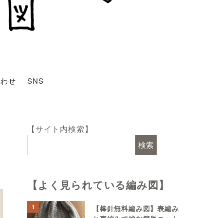
合わせ
SNS
【サイト内検索】
検索
【よく見られている編み図】
1
【棒針無料編み図】表編み