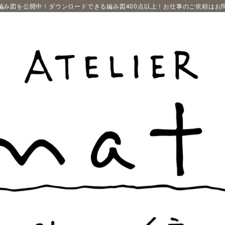
編み図を公開中！ダウンロードできる編み図400点以上！お仕事のご依頼はお