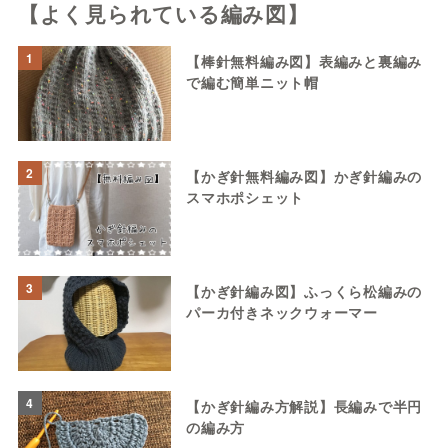
【よく見られている編み図】
1
【棒針無料編み図】表編みと裏編み
で編む簡単ニット帽
2
【かぎ針無料編み図】かぎ針編みの
スマホポシェット
3
【かぎ針編み図】ふっくら松編みの
パーカ付きネックウォーマー
4
【かぎ針編み方解説】長編みで半円
の編み方