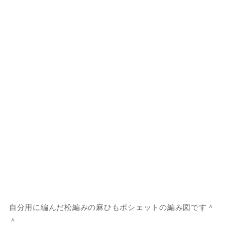
自分用に編んだ松編みの麻ひもポシェットの編み図です＾
＾