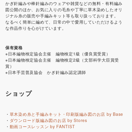
かぎ針編みや棒針編みのウェアや雑貨などの無料・有料編み
図公開のほか、お気に入りの毛糸や丁寧に草木染めしたオリ
ジナル糸の販売や手編みキット等も取り扱っております。
なるべく簡単に編めて、日常の中で愛用していただけるよう
な作品作りを心がけています。
保有資格
※日本編物検定協会主催 編物検定1級（優良賞受賞）
※日本編物検定協会主催 編物検定2級（文部科学大臣賞受
賞）
※日本手芸普及協会 かぎ針編み認定講師
ショップ
・
草木染め糸と手編みキット・印刷版編み図のお店 by Base
・
ダウンロード版編み図のお店 by Stores
・
動画コースレッスン by FANTIST