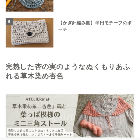
5
【かぎ針編み図】半円モチーフのポ
ーチ
完熟した杏の実のようなぬくもりあふ
れる草木染め杏色