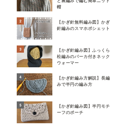
と裏編みで編む簡単ニット
帽
2
【かぎ針無料編み図】かぎ
針編みのスマホポシェット
3
【かぎ針編み図】ふっくら
松編みのパーカ付きネック
ウォーマー
4
【かぎ針編み方解説】長編
みで半円の編み方
5
【かぎ針編み図】半円モチ
ーフのポーチ