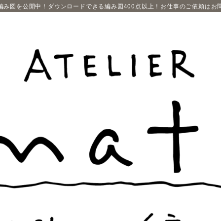
編み図を公開中！ダウンロードできる編み図400点以上！お仕事のご依頼はお