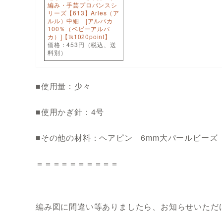
編み・手芸プロバンスシ
リーズ【613】Arles（ア
ルル）中細 [アルパカ
100％（ベビーアルパ
カ）]【tk1020point】
価格：453円（税込、送
料別）
■使用量：少々
■使用かぎ針：4号
■その他の材料：ヘアピン 6mm大パールビーズ
＝＝＝＝＝＝＝＝＝＝
編み図に間違い等ありましたら、お知らせいただ