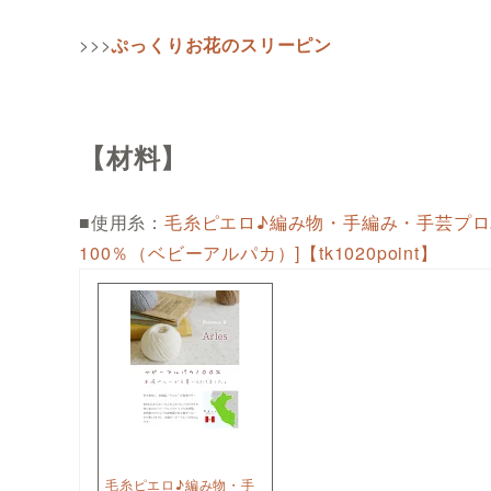
>>>
ぷっくりお花のスリーピン
【材料】
■使用糸：
毛糸ピエロ♪編み物・手編み・手芸プロバ
100％（ベビーアルパカ）]【tk1020point】
毛糸ピエロ♪編み物・手