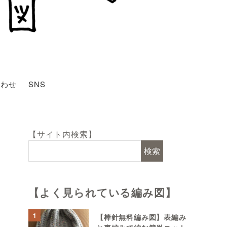
合わせ
SNS
【サイト内検索】
検索
【よく見られている編み図】
1
【棒針無料編み図】表編み