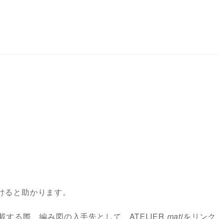
けると助かります。
する際、編み図の入手先として、ATELIER
mati
をリンク