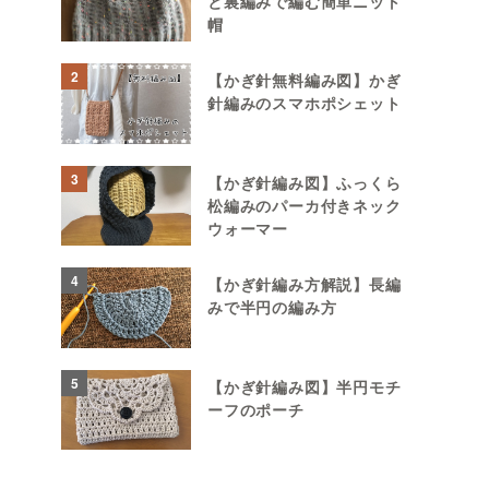
と裏編みで編む簡単ニット
帽
2
【かぎ針無料編み図】かぎ
針編みのスマホポシェット
3
【かぎ針編み図】ふっくら
松編みのパーカ付きネック
ウォーマー
4
【かぎ針編み方解説】長編
みで半円の編み方
5
【かぎ針編み図】半円モチ
ーフのポーチ