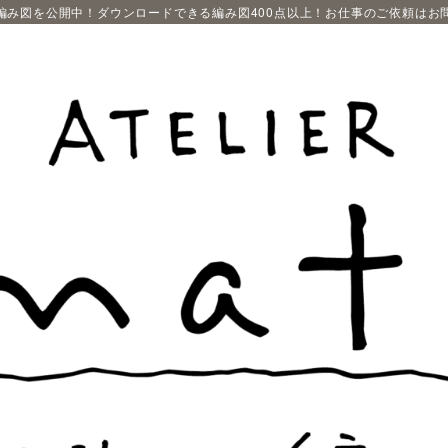
編み図を公開中！ダウンロードできる編み図400点以上！お仕事のご依頼はお