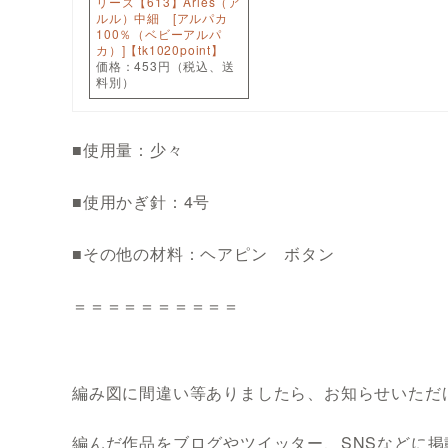
リーズ【613】Arles（ア
ルル）中細 [アルパカ
100％（ベビーアルパ
カ）]【tk1020point】
価格：453円（税込、送
料別）
■使用量：少々
■使用かぎ針：4号
■その他の材料：ヘアピン ボタン
＝＝＝＝＝＝＝＝＝＝
編み図に間違い等ありましたら、お知らせいただ
編んだ作品をブログやツイッター、SNSなどに掲載