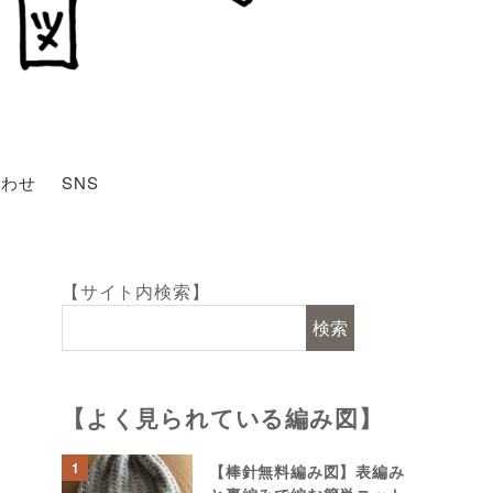
合わせ
SNS
【サイト内検索】
検索
【よく見られている編み図】
1
【棒針無料編み図】表編み