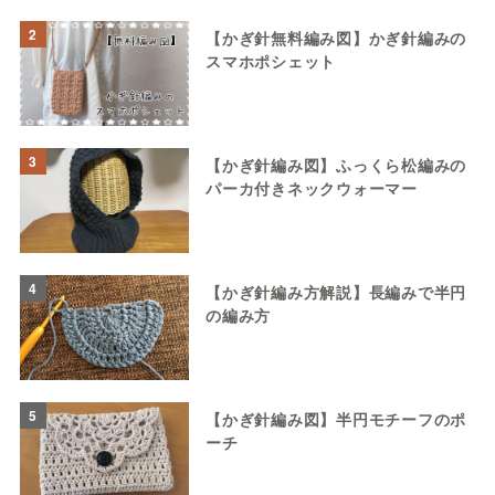
2
【かぎ針無料編み図】かぎ針編みの
スマホポシェット
3
【かぎ針編み図】ふっくら松編みの
パーカ付きネックウォーマー
4
【かぎ針編み方解説】長編みで半円
の編み方
5
【かぎ針編み図】半円モチーフのポ
ーチ