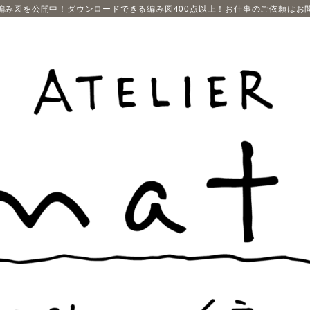
編み図を公開中！ダウンロードできる編み図400点以上！お仕事のご依頼はお