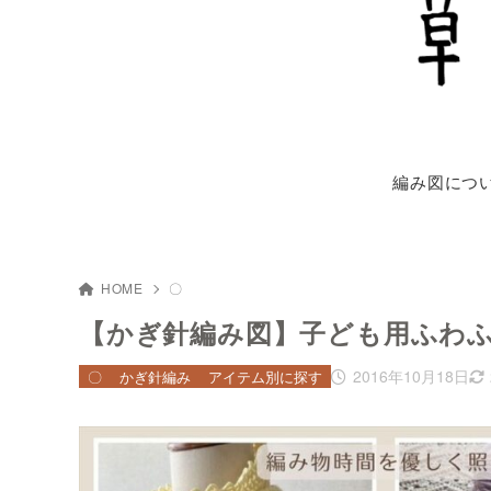
編み図につ
HOME
〇
【かぎ針編み図】子ども用ふわ
2016年10月18日
〇
かぎ針編み
アイテム別に探す