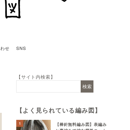
合わせ
SNS
【サイト内検索】
検索
【よく見られている編み図】
1
【棒針無料編み図】表編み