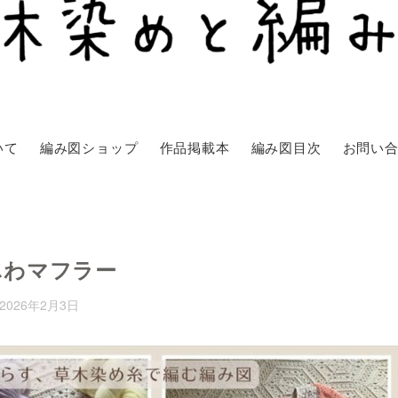
いて
編み図ショップ
作品掲載本
編み図目次
お問い
ふわマフラー
2026年2月3日