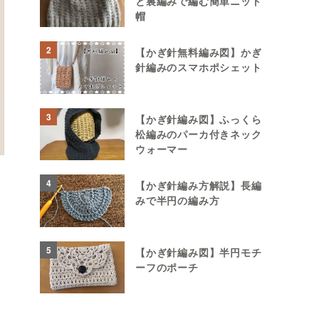
と裏編みで編む簡単ニット
帽
2
【かぎ針無料編み図】かぎ
針編みのスマホポシェット
3
【かぎ針編み図】ふっくら
松編みのパーカ付きネック
ウォーマー
4
【かぎ針編み方解説】長編
みで半円の編み方
5
【かぎ針編み図】半円モチ
ーフのポーチ