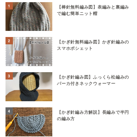
1
【棒針無料編み図】表編みと裏編み
で編む簡単ニット帽
2
【かぎ針無料編み図】かぎ針編みの
スマホポシェット
3
【かぎ針編み図】ふっくら松編みの
パーカ付きネックウォーマー
4
【かぎ針編み方解説】長編みで半円
の編み方