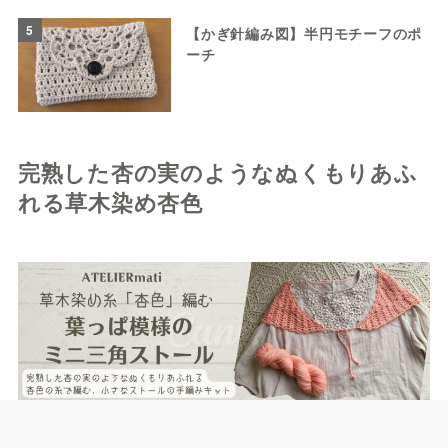
5
【かぎ針編み図】半円モチーフのポ
ーチ
完熟した杏の実のようなぬくもりあふ
れる草木染め杏色