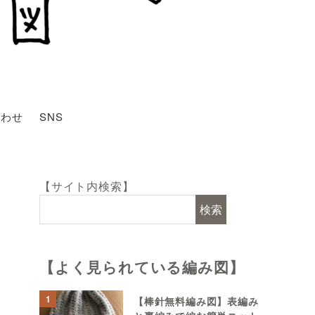
合わせ
SNS
【サイト内検索】
検索
【よく見られている編み図】
1
【棒針無料編み図】表編み