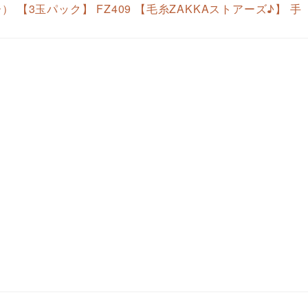
ー） 【3玉パック】 FZ409 【毛糸ZAKKAストアーズ♪】 手