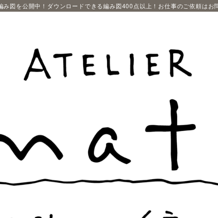
編み図を公開中！ダウンロードできる編み図400点以上！お仕事のご依頼はお