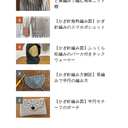
と裏編みで編む簡単ニット
帽
2
【かぎ針無料編み図】かぎ
針編みのスマホポシェット
3
【かぎ針編み図】ふっくら
松編みのパーカ付きネック
ウォーマー
4
【かぎ針編み方解説】長編
みで半円の編み方
5
【かぎ針編み図】半円モチ
ーフのポーチ