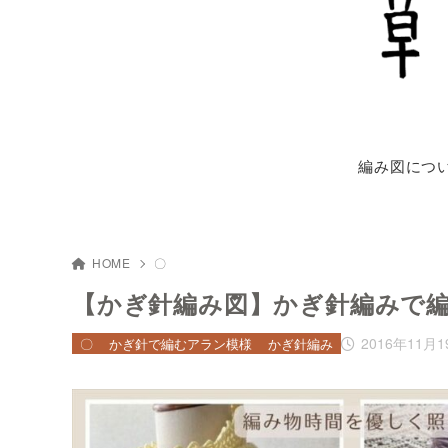
編み図につ
HOME
〇
【かぎ針編み図】かぎ針編みで
2016年11月1
〇
かぎ針で編むアラン模様
かぎ針編み