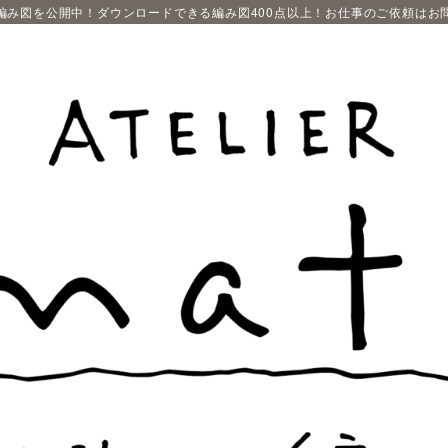
編み図を公開中！ダウンロードできる編み図400点以上！お仕事のご依頼はお