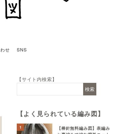
合わせ
SNS
【サイト内検索】
検索
【よく見られている編み図】
1
【棒針無料編み図】表編み