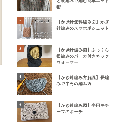
と裏編みで編む簡単ニット
帽
2
【かぎ針無料編み図】かぎ
針編みのスマホポシェット
3
【かぎ針編み図】ふっくら
松編みのパーカ付きネック
ウォーマー
4
【かぎ針編み方解説】長編
みで半円の編み方
5
【かぎ針編み図】半円モチ
ーフのポーチ