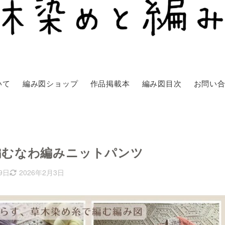
いて
編み図ショップ
作品掲載本
編み図目次
お問い
編むなわ編みニットパンツ
9日
2026年2月3日